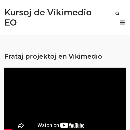
Skip
Kursoj de Vikimedio
to
content
M
EO
Frataj projektoj en Vikimedio