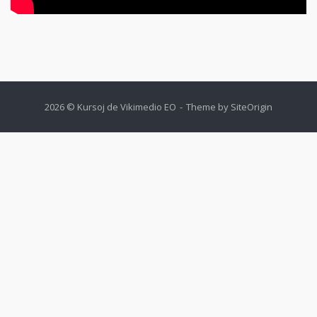
2026 © Kursoj de Vikimedio EO
Theme by
SiteOrigin