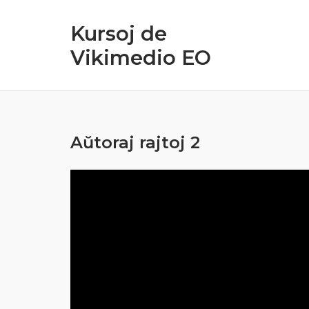
Skip
to
Kursoj de
content
Vikimedio EO
Aŭtoraj rajtoj 2