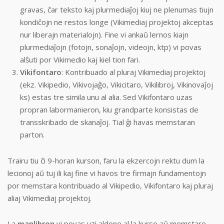
gravas, ĉar teksto kaj plurmediaĵoj kiuj ne plenumas tiujn
kondiĉojn ne restos longe (Vikimediaj projektoj akceptas
nur liberajn materialojn). Fine vi ankaŭ lernos kiajn
plurmediaĵojn (fotojn, sonaĵojn, videojn, ktp) vi povas
alŝuti por Vikimedio kaj kiel tion fari.
Vikifontaro
: Kontribuado al pluraj Vikimediaj projektoj
(ekz. Vikipedio, Vikivojaĝo, Vikicitaro, Vikilibroj, Vikinovaĵoj
ks) estas tre simila unu al alia. Sed Vikifontaro uzas
propran labormanieron, kiu grandparte konsistas de
transskribado de skanaĵoj. Tial ĝi havas memstaran
parton.
Trairu tiu ĉi 9-horan kurson, faru la ekzercojn rektu dum la
lecionoj aŭ tuj ili kaj fine vi havos tre firmajn fundamentojn
por memstara kontribuado al Vikipedio, Vikifontaro kaj pluraj
aliaj Vikimediaj projektoj.
La
manlibron
vi povas uzi aldone al la kurso aŭ memstare.