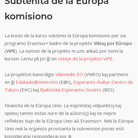
Subtenita de la Eŭropa
komisiono
La kreon de la kurso subtenis la Eŭropa komisiono per sia
programo Erasmus+ kadre de la projekto
Vikioj por Eŭropo
(
ViPE
). La nomon de la projekto ni uzis ankaŭ por nomi la
kurson. Lernu pli pri ĝi en
retejo de la projekto ViPE
.
La projekton kunordigis
Vikimedio EO
(VMEO) kaj partneris
en ĝi
Edukado@Interreto
(E@I),
Esperanto-Kultur-Centro de
Tuluzo
(EKC) kaj
Bjalistoka Esperanto-Societo
(BES).
Financita de la Eŭropa Unio. La esprimitaj vidpunktoj kaj
opinioj tamen estas nure de la aŭtoro(j) kaj ne nepre
reflektas tiujn de la Eŭropa Unio aŭ Erasmus+. Nek la Eŭropa
Unio nek la organizo provizanta la subvencion povas esti
konsiderataj respondecaj por ili.